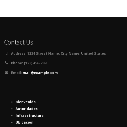
Contact Us
Address:
1234 Street Name, City Name, United States
Phone:
(123) 456-789
Email:
mail@example.com
Bienvenida
Autoridades
Infraestructura
Ubicación